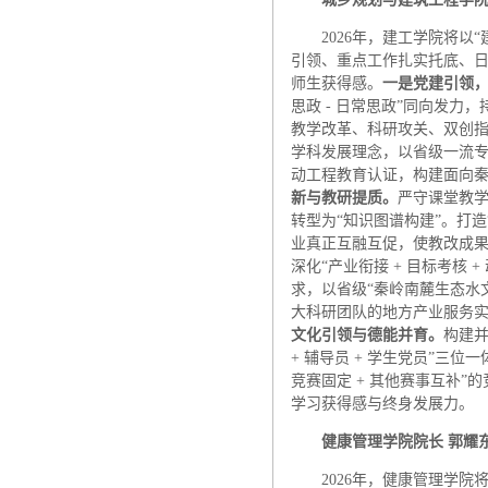
2026年，建工学院将以
引领、重点工作扎实托底、日
师生获得感。
一是党建引领
思政 - 日常思政”同向发力
教学改革、科研攻关、双创
学科发展理念，以省级一流
动工程教育认证，构建面向
新与教研提质。
严守课堂教学
转型为“知识图谱构建”。打
业真正互融互促，使教改成
深化“产业衔接 + 目标考核
求，以省级“秦岭南麓生态水
大科研团队的地方产业服务
文化引领与德能并育。
构建并
+ 辅导员 + 学生党员”三
竞赛固定 + 其他赛事互补
学习获得感与终身发展力。
健康管理学院院长 郭耀
2026年，健康管理学