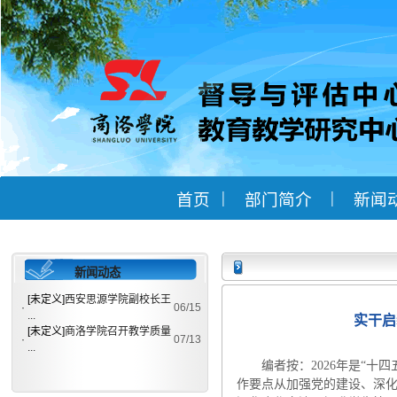
|
|
首页
部门简介
新闻
新闻动态
[未定义]
西安思源学院副校长王
·
06/15
...
实干启
[未定义]
商洛学院召开教学质量
·
07/13
...
编者按：2026年是“十
作要点从加强党的建设、深