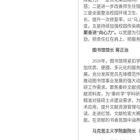
感；二是进一步改善师生住
三是全面整治校园环境卫生
长、提升一次修复率，以“马
变。五是持续加强校园传染
聚奋进“向心力”。
以党建为引
劲，把责任扛在肩上、把服
图书馆
馆长 蒋正治
2026年，图书馆将紧
加优质、便捷、多元化的服
展。充分发挥党员先锋模范
推动图书馆事业发展的强大
研工作需求。聚焦秦岭文献
献资料库，为“秦岭学”学科
精准对接硕士点建设需求，
术应用，提升文献资源管理
读、走进红馆、文献检索大
能，在浓郁的书香氛围中涵
马克思主义学院副院长