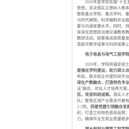
2026年是学校实施“
思想，坚决落实立德树人根本
聚焦重点学院、重点学科、
与时代阐释。科学编制并全面
量与内涵发展水平。同时，
续深化思想政治理论课教育教
教研活动，统筹推进高质量
高层次教学成果与科研成果
电子信息与电气工程学
2026年，学院将锚定
是
强化学科建设，助力硕士
布局，联合校企共建科研平
深化产教融合，打造特色专
证”融合，优化人才培养方案
伍，攻坚科研成果
。
落实人才
队；聚焦区域产业需求开展有
2-3项。
四是
党建引领融合发
织，打造工科特色思政品牌；
力，确保毕业生就业质量稳
城乡规划与建筑工程学院