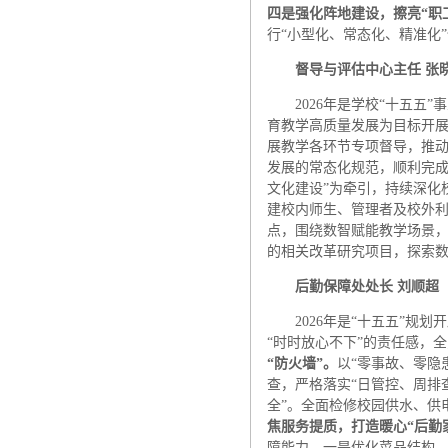
四是强化阵地建设，擦亮“职
行“小型化、常态化、精准化
督导与评估中心
主任 张
2026年是学校“十五
育教学高质量发展为目标开
展教学各环节专项督导，推
发展的常态化规范，顺利完成
文化建设”为牵引，持续深化
建校内师生、管理者及校外利
点，围绕数智赋能教学场景
的相关改革研究项目，探索
后勤保障处
处长 刘顺超
2026年是“十五五”
“时时放心不下”的责任感，
“防火墙”。
以“零事故、零隐
查，严格落实“日管控、周排
全”。全面检修校园供水、供
焦服务提质，打造暖心“后勤
障能力。一是优化菜品结构、