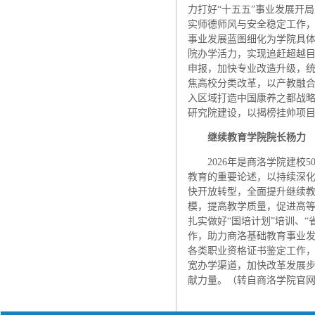
力打好“十五五”事业发展开
实师德师风与安全稳定工作
事业发展蓝图细化为学院具
院办学活力，实现追赶超越
申报，加快专业改造升级，
焦高校分类改革，以产教融
入区域打造中国康养之都战
研究院建设，以揭榜挂帅项
继续教育学院
院长
杨力
2026年是商洛学院建
教育的重要论述，以持续深
快开放转型，全面提升继续
模，提高教学质量，促进高等
扎实做好“国培计划”培训、
作，助力商洛基础教育事业
各类职业资格证书鉴定工作
宽办学渠道，加快改革发展
献力量。（转自商洛学院官网http://ww