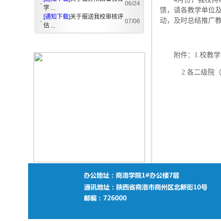
·
06/24
学 ...
馈，请各教学单位
[通知下载]
关于报送我校审核评
动，及时总结推广
·
07/06
估 ...
附件：1.校教
2.各二级院（