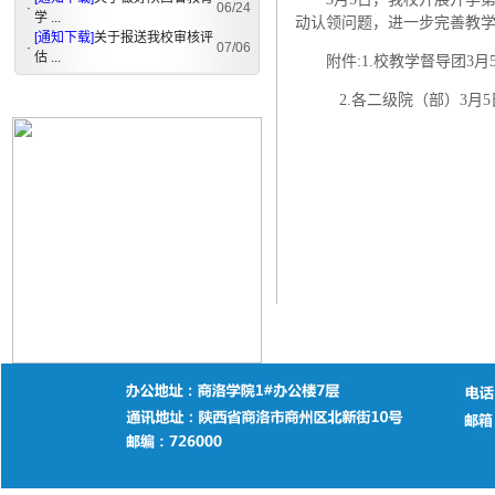
·
06/24
学 ...
动认领问题，进一步完善教
[通知下载]
关于报送我校审核评
·
07/06
估 ...
附件:1.校教学督导团3
2.各二级院（部）3月